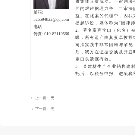
难集体立案成功。一审判决
面的艰难据理力争，二审法
邮箱:
益。在此案的代理中，因我
526594822@qq.com
提起诉讼，媒体称为“因律
电话:
2、著名富商李山（化名）
传真: 010-82110566
嘱，所有遗产由其妻卓教授
司法实践中非常困难与罕见
后，我方在证据交换及开庭
定口头遗嘱有效。
3、某建材生产企业销售建
托后，以税务申报、进项税
上一篇：
无
ꂃ
下一篇：
无
ꁹ